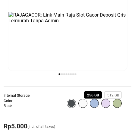
256 GB
512 GB
Internal Storage
Color
Black
Rp
5.000
(Incl. of all taxes)