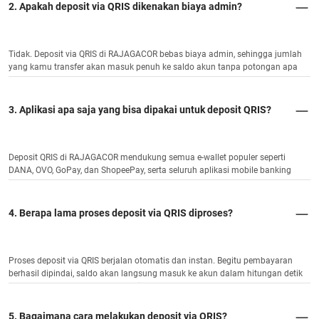
2. Apakah deposit via QRIS dikenakan biaya admin?
Tidak. Deposit via QRIS di RAJAGACOR bebas biaya admin, sehingga jumlah
yang kamu transfer akan masuk penuh ke saldo akun tanpa potongan apa
pun.
3. Aplikasi apa saja yang bisa dipakai untuk deposit QRIS?
Deposit QRIS di RAJAGACOR mendukung semua e-wallet populer seperti
DANA, OVO, GoPay, dan ShopeePay, serta seluruh aplikasi mobile banking
yang sudah mendukung pembayaran QRIS.
4. Berapa lama proses deposit via QRIS diproses?
Proses deposit via QRIS berjalan otomatis dan instan. Begitu pembayaran
berhasil dipindai, saldo akan langsung masuk ke akun dalam hitungan detik
tanpa perlu menunggu konfirmasi manual.
5. Bagaimana cara melakukan deposit via QRIS?