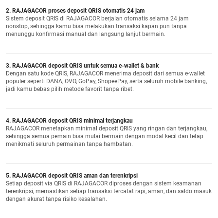
2. RAJAGACOR proses deposit QRIS otomatis 24 jam
Sistem deposit QRIS di RAJAGACOR berjalan otomatis selama 24 jam
nonstop, sehingga kamu bisa melakukan transaksi kapan pun tanpa
menunggu konfirmasi manual dan langsung lanjut bermain.
3. RAJAGACOR deposit QRIS untuk semua e-wallet & bank
Dengan satu kode QRIS, RAJAGACOR menerima deposit dari semua e-wallet
populer seperti DANA, OVO, GoPay, ShopeePay, serta seluruh mobile banking,
jadi kamu bebas pilih metode favorit tanpa ribet.
4. RAJAGACOR deposit QRIS minimal terjangkau
RAJAGACOR menetapkan minimal deposit QRIS yang ringan dan terjangkau,
sehingga semua pemain bisa mulai bermain dengan modal kecil dan tetap
menikmati seluruh permainan tanpa hambatan.
5. RAJAGACOR deposit QRIS aman dan terenkripsi
Setiap deposit via QRIS di RAJAGACOR diproses dengan sistem keamanan
terenkripsi, memastikan setiap transaksi tercatat rapi, aman, dan saldo masuk
dengan akurat tanpa risiko kesalahan.