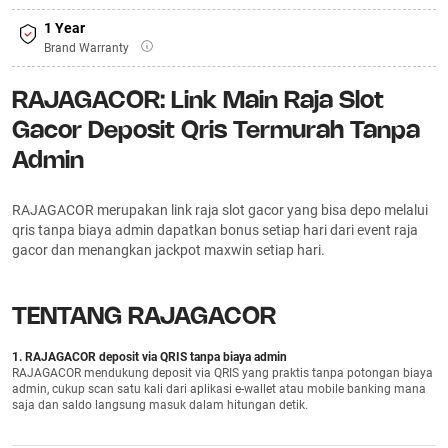
1 Year
Brand Warranty
RAJAGACOR: Link Main Raja Slot
Gacor Deposit Qris Termurah Tanpa
Admin
RAJAGACOR merupakan link raja slot gacor yang bisa depo melalui
qris tanpa biaya admin dapatkan bonus setiap hari dari event raja
gacor dan menangkan jackpot maxwin setiap hari.
TENTANG RAJAGACOR
1. RAJAGACOR deposit via QRIS tanpa biaya admin
RAJAGACOR mendukung deposit via QRIS yang praktis tanpa potongan biaya
admin, cukup scan satu kali dari aplikasi e-wallet atau mobile banking mana
saja dan saldo langsung masuk dalam hitungan detik.