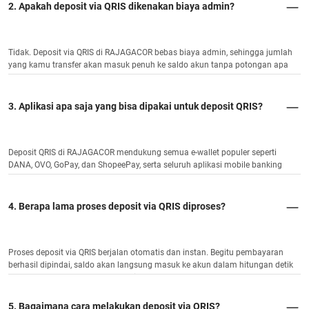
2. Apakah deposit via QRIS dikenakan biaya admin?
Tidak. Deposit via QRIS di RAJAGACOR bebas biaya admin, sehingga jumlah
yang kamu transfer akan masuk penuh ke saldo akun tanpa potongan apa
pun.
3. Aplikasi apa saja yang bisa dipakai untuk deposit QRIS?
Deposit QRIS di RAJAGACOR mendukung semua e-wallet populer seperti
DANA, OVO, GoPay, dan ShopeePay, serta seluruh aplikasi mobile banking
yang sudah mendukung pembayaran QRIS.
4. Berapa lama proses deposit via QRIS diproses?
Proses deposit via QRIS berjalan otomatis dan instan. Begitu pembayaran
berhasil dipindai, saldo akan langsung masuk ke akun dalam hitungan detik
tanpa perlu menunggu konfirmasi manual.
5. Bagaimana cara melakukan deposit via QRIS?