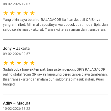
08-02-2026 12:07
Yang bikin saya betah di RAJAGACOR itu fitur deposit QRIS-nya
yang anti ribet. Minimal depositnya kecil, cocok buat modal tipis, dan
saldo selalu masuk akurat. Transaksi terasa aman dan transparan.
Jony – Jakarta
09-02-2026 09:57
Sudah coba banyak tempat, tapi sistem deposit QRIS RAJAGACOR
paling stabil. Scan QR sekali, langsung beres tanpa biaya tambahan.
Bisa transaksi tengah malam pun saldo tetap masuk instan. Puas
banget!
Adhy – Madura
10-02-2026 18:22