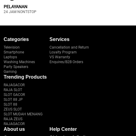
PELAYANAN
24 JAM NONTSTOP
Categories
Services
Television
Cancellation and Return
Smartphone
Loyalty Program
Laptops
VS Warranty
Washing Machines
Enquires/B2B Orders
Party Speakers
Gaming
Trending Products
RAJAGACOR
RAJA SLOT
SLOT GACOR
SLOT 88 JP
SLOT 88
ZEUS SLOT
SLOT MUDAH MENANG
RAJA ZEUS
RAJAGACOR
About us
Help Center