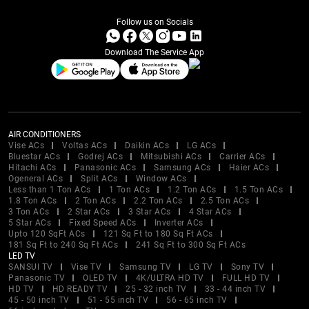
Follow us on Socials
Download The Service App
AIR CONDITIONERS
Vise ACs
Voltas ACs
Daikin ACs
LG ACs
Bluestar ACs
Godrej ACs
Mitsubishi ACs
Carrier ACs
Hitachi ACs
Panasonic ACs
Samsung ACs
Haier ACs
Ogeneral ACs
Split ACs
Window ACs
Less than 1 Ton ACs
1 Ton ACs
1.2 Ton ACs
1.5 Ton ACs
1.8 Ton ACs
2 Ton ACs
2.2 Ton ACs
2.5 Ton ACs
3 Ton ACs
2 Star ACs
3 Star ACs
4 Star ACs
5 Star ACs
Fixed Speed ACs
Inverter ACs
Upto 120 SqFt ACs
121 Sq Ft to 180 Sq Ft ACs
181 Sq Ft to 240 Sq Ft ACs
241 Sq Ft to 300 Sq Ft ACs
LED TV
SANSUI TV
Vise TV
Samsung TV
LG TV
Sony TV
Panasonic TV
OLED TV
4K/ULTRA HD TV
FULL HD TV
HD TV
HD READY TV
25 - 32 inch TV
33 - 44 inch TV
45 - 50 inch TV
51 - 55 inch TV
56 - 65 inch TV