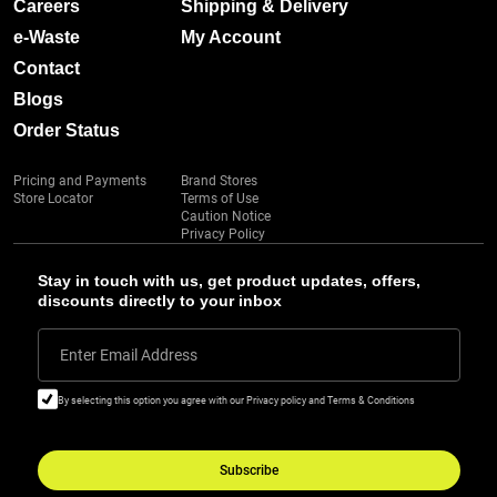
Careers
Shipping & Delivery
e-Waste
My Account
Contact
Blogs
Order Status
Pricing and Payments
Brand Stores
Store Locator
Terms of Use
Caution Notice
Privacy Policy
Stay in touch with us, get product updates, offers,
discounts directly to your inbox
Enter Email Address
By selecting this option you agree with our Privacy policy and Terms & Conditions
Subscribe