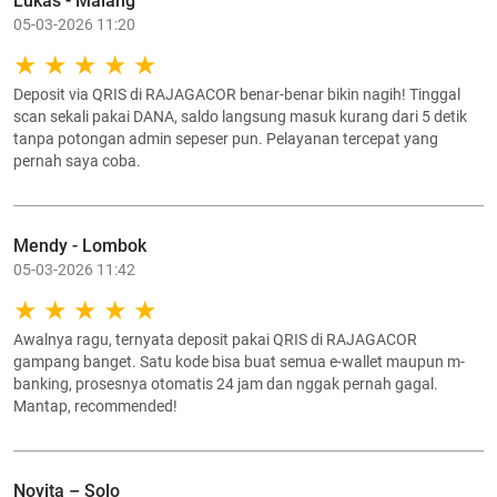
Lukas - Malang
05-03-2026 11:20
Deposit via QRIS di RAJAGACOR benar-benar bikin nagih! Tinggal
scan sekali pakai DANA, saldo langsung masuk kurang dari 5 detik
tanpa potongan admin sepeser pun. Pelayanan tercepat yang
pernah saya coba.
Mendy - Lombok
05-03-2026 11:42
Awalnya ragu, ternyata deposit pakai QRIS di RAJAGACOR
gampang banget. Satu kode bisa buat semua e-wallet maupun m-
banking, prosesnya otomatis 24 jam dan nggak pernah gagal.
Mantap, recommended!
Novita – Solo