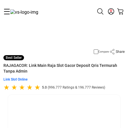
Supported by
slot gacor
Share
Compare
Best Seller
RAJAGACOR: Link Main Raja Slot Gacor Deposit Qris Termurah
Tanpa Admin
Link Slot Online
5.0
(996.777 Ratings & 196.777 Reviews)