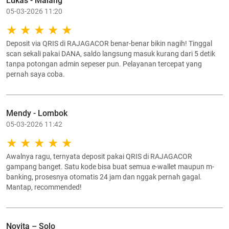
Lukas - Malang
05-03-2026 11:20
Deposit via QRIS di RAJAGACOR benar-benar bikin nagih! Tinggal
scan sekali pakai DANA, saldo langsung masuk kurang dari 5 detik
tanpa potongan admin sepeser pun. Pelayanan tercepat yang
pernah saya coba.
Mendy - Lombok
05-03-2026 11:42
Awalnya ragu, ternyata deposit pakai QRIS di RAJAGACOR
gampang banget. Satu kode bisa buat semua e-wallet maupun m-
banking, prosesnya otomatis 24 jam dan nggak pernah gagal.
Mantap, recommended!
Novita – Solo