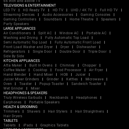
66 inch and above TV
TELEVISIONS & ENTERTAINMENT
LED TV
HD Ready TV
HD TV
UHD / 4K TV
Full HD TV
Streaming Devices
Audio Accessories
Gaming Consoles
Gaming Controllers
Soundbars
Home Theatre
Speakers
Party Speakers
LARGE APPLIANCES
Air Conditioners
Split AC
Window AC
Portable AC
Washing and Drying
Fully Automatic Top Load
Semi Automatic Top Load
Fully Automatic Front Load
Front Load Washer and Dryer
Dryer
Dishwasher
Refrigerators
Single Door
Double Door
Triple Door
Side By Side
KITCHEN APPLIANCES
Atta Maker
Built In Ovens
Chimney
Chopper
Coffee Maker
Cooktop
Food Processor
Air Fryer
Hand Blender
Hand Mixer
HOB
Juicer
Juicer Mixer Grinders
Grinder
Kettles
Microwave
Oven
Toaster
Popup Toaster
Sandwich Toaster
Wet Grinder
Mixer
HEADPHONES & SPEAKERS
Truly Wireless Earbuds
Neckbands
Headphones
Earphones
Portable Speakers
HEALTH & GROOMING
Trimmers
Shavers
Hair Stylers
Hair Straightners
Hair Dryers
TABLETS
Tablets
iPads
Graphics Tablets