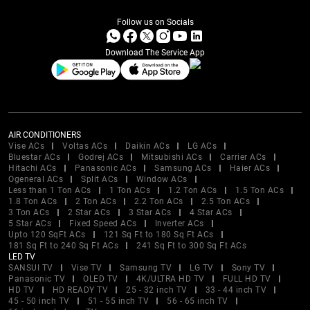
Follow us on Socials
Download The Service App
AIR CONDITIONERS
Vise ACs
Voltas ACs
Daikin ACs
LG ACs
Bluestar ACs
Godrej ACs
Mitsubishi ACs
Carrier ACs
Hitachi ACs
Panasonic ACs
Samsung ACs
Haier ACs
Ogeneral ACs
Split ACs
Window ACs
Less than 1 Ton ACs
1 Ton ACs
1.2 Ton ACs
1.5 Ton ACs
1.8 Ton ACs
2 Ton ACs
2.2 Ton ACs
2.5 Ton ACs
3 Ton ACs
2 Star ACs
3 Star ACs
4 Star ACs
5 Star ACs
Fixed Speed ACs
Inverter ACs
Upto 120 SqFt ACs
121 Sq Ft to 180 Sq Ft ACs
181 Sq Ft to 240 Sq Ft ACs
241 Sq Ft to 300 Sq Ft ACs
LED TV
SANSUI TV
Vise TV
Samsung TV
LG TV
Sony TV
Panasonic TV
OLED TV
4K/ULTRA HD TV
FULL HD TV
HD TV
HD READY TV
25 - 32 inch TV
33 - 44 inch TV
45 - 50 inch TV
51 - 55 inch TV
56 - 65 inch TV