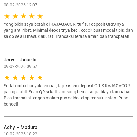
08-02-2026 12:07
Yang bikin saya betah di RAJAGACOR itu fitur deposit QRIS-nya
yang anti ribet. Minimal depositnya kecil, cocok buat modal tipis, dan
saldo selalu masuk akurat. Transaksi terasa aman dan transparan.
Jony – Jakarta
09-02-2026 09:57
Sudah coba banyak tempat, tapi sistem deposit QRIS RAJAGACOR
paling stabil. Scan QR sekali, langsung beres tanpa biaya tambahan.
Bisa transaksi tengah malam pun saldo tetap masuk instan. Puas
banget!
Adhy – Madura
10-02-2026 18:22