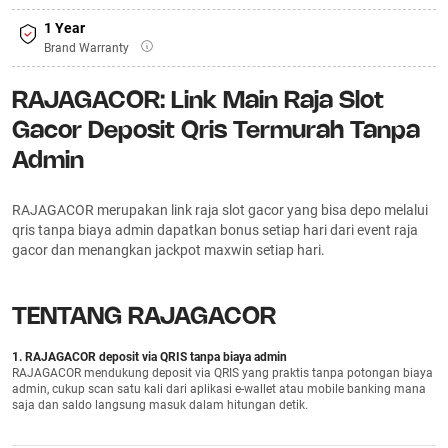
1 Year
Brand Warranty
RAJAGACOR: Link Main Raja Slot
Gacor Deposit Qris Termurah Tanpa
Admin
RAJAGACOR merupakan link raja slot gacor yang bisa depo melalui
qris tanpa biaya admin dapatkan bonus setiap hari dari event raja
gacor dan menangkan jackpot maxwin setiap hari.
TENTANG RAJAGACOR
1. RAJAGACOR deposit via QRIS tanpa biaya admin
RAJAGACOR mendukung deposit via QRIS yang praktis tanpa potongan biaya
admin, cukup scan satu kali dari aplikasi e-wallet atau mobile banking mana
saja dan saldo langsung masuk dalam hitungan detik.