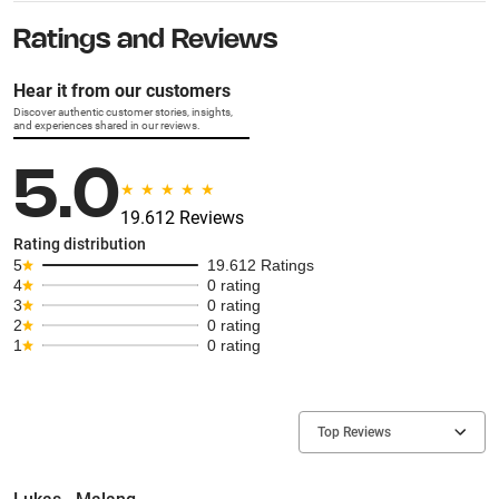
Ratings and Reviews
Hear it from our customers
Discover authentic customer stories, insights,
and experiences shared in our reviews.
5.0
19.612 Reviews
Rating distribution
5
19.612 Ratings
4
0 rating
3
0 rating
2
0 rating
1
0 rating
Top Reviews