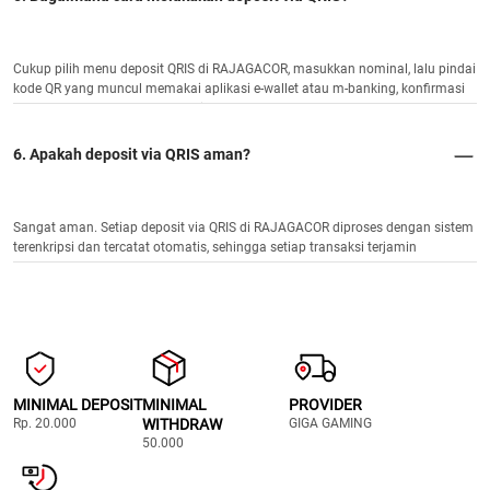
Cukup pilih menu deposit QRIS di RAJAGACOR, masukkan nominal, lalu pindai
kode QR yang muncul memakai aplikasi e-wallet atau m-banking, konfirmasi
pembayaran, dan saldo otomatis bertambah.
6. Apakah deposit via QRIS aman?
Sangat aman. Setiap deposit via QRIS di RAJAGACOR diproses dengan sistem
terenkripsi dan tercatat otomatis, sehingga setiap transaksi terjamin
keamanannya dan saldo selalu masuk dengan akurat.
MINIMAL DEPOSIT
MINIMAL
PROVIDER
Rp. 20.000
WITHDRAW
GIGA GAMING
50.000