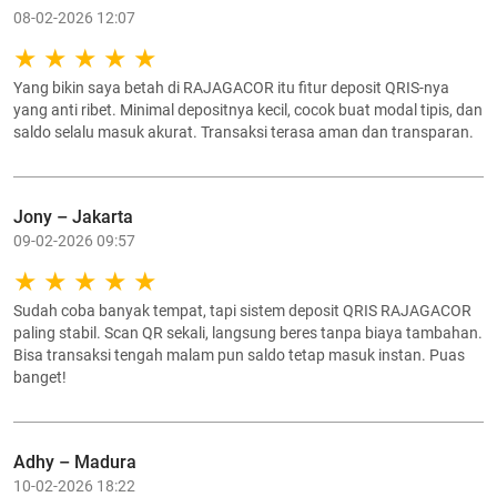
08-02-2026 12:07
Yang bikin saya betah di RAJAGACOR itu fitur deposit QRIS-nya
yang anti ribet. Minimal depositnya kecil, cocok buat modal tipis, dan
saldo selalu masuk akurat. Transaksi terasa aman dan transparan.
Jony – Jakarta
09-02-2026 09:57
Sudah coba banyak tempat, tapi sistem deposit QRIS RAJAGACOR
paling stabil. Scan QR sekali, langsung beres tanpa biaya tambahan.
Bisa transaksi tengah malam pun saldo tetap masuk instan. Puas
banget!
Adhy – Madura
10-02-2026 18:22