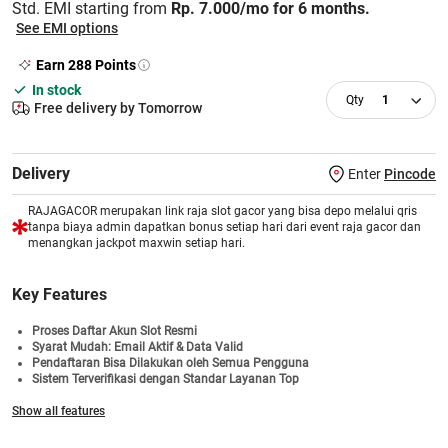
Std. EMI starting from
Rp. 7.000/mo for 6 months.
See EMI options
Earn
288
Points
In stock
1
Free delivery by Tomorrow
Delivery
Enter
Pincode
RAJAGACOR merupakan link raja slot gacor yang bisa depo melalui qris
tanpa biaya admin dapatkan bonus setiap hari dari event raja gacor dan
menangkan jackpot maxwin setiap hari.
Key Features
Proses Daftar Akun Slot Resmi
Syarat Mudah: Email Aktif & Data Valid
Pendaftaran Bisa Dilakukan oleh Semua Pengguna
Sistem Terverifikasi dengan Standar Layanan Top
Informasi Permainan Transparan dan Mudah Dipahami
Show all features
Bonus Di Bagikan Setiap Minggu
Akses Login Cepat & Pilihan Game Slot Terlengkap