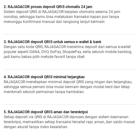
2. RAJAGACOR proses deposit QRIS otomatis 24 jam
Sistem deposit QRIS di RAJAGACOR berjalan otomatis selama 24 jam
nonstop, sehingga kamu bisa melakukan transaksi kapan pun tanpa
menunggu konfirmasi manual dan langsung lanjut bermain.
3. RAJAGACOR deposit QRIS untuk semua e-wallet & bank
Dengan satu kode QRIS, RAJAGACOR menerima deposit dari semua e-wallet
populer seperti DANA, OVO, GoPay, ShopeePay, serta seluruh mobile banking,
jadi kamu bebas pilih metode favorit tanpa ribet.
4. RAJAGACOR deposit QRIS minimal terjangkau
RAJAGACOR menetapkan minimal deposit QRIS yang ringan dan terjangkau,
sehingga semua pemain bisa mulai bermain dengan modal kecil dan tetap
menikmati seluruh permainan tanpa hambatan.
5. RAJAGACOR deposit QRIS aman dan terenkripsi
Setiap deposit via QRIS di RAJAGACOR diproses dengan sistem keamanan
terenkripsi, memastikan setiap transaksi tercatat rapi, aman, dan saldo masuk
dengan akurat tanpa risiko kesalahan.