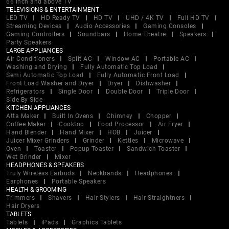
66 inch and above TV
TELEVISIONS & ENTERTAINMENT
LED TV
HD Ready TV
HD TV
UHD / 4K TV
Full HD TV
Streaming Devices
Audio Accessories
Gaming Consoles
Gaming Controllers
Soundbars
Home Theatre
Speakers
Party Speakers
LARGE APPLIANCES
Air Conditioners
Split AC
Window AC
Portable AC
Washing and Drying
Fully Automatic Top Load
Semi Automatic Top Load
Fully Automatic Front Load
Front Load Washer and Dryer
Dryer
Dishwasher
Refrigerators
Single Door
Double Door
Triple Door
Side By Side
KITCHEN APPLIANCES
Atta Maker
Built In Ovens
Chimney
Chopper
Coffee Maker
Cooktop
Food Processor
Air Fryer
Hand Blender
Hand Mixer
HOB
Juicer
Juicer Mixer Grinders
Grinder
Kettles
Microwave
Oven
Toaster
Popup Toaster
Sandwich Toaster
Wet Grinder
Mixer
HEADPHONES & SPEAKERS
Truly Wireless Earbuds
Neckbands
Headphones
Earphones
Portable Speakers
HEALTH & GROOMING
Trimmers
Shavers
Hair Stylers
Hair Straightners
Hair Dryers
TABLETS
Tablets
iPads
Graphics Tablets