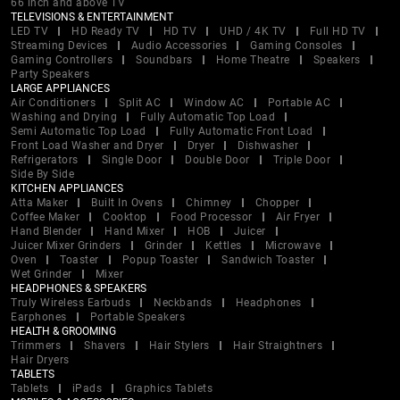
66 inch and above TV
TELEVISIONS & ENTERTAINMENT
LED TV
HD Ready TV
HD TV
UHD / 4K TV
Full HD TV
Streaming Devices
Audio Accessories
Gaming Consoles
Gaming Controllers
Soundbars
Home Theatre
Speakers
Party Speakers
LARGE APPLIANCES
Air Conditioners
Split AC
Window AC
Portable AC
Washing and Drying
Fully Automatic Top Load
Semi Automatic Top Load
Fully Automatic Front Load
Front Load Washer and Dryer
Dryer
Dishwasher
Refrigerators
Single Door
Double Door
Triple Door
Side By Side
KITCHEN APPLIANCES
Atta Maker
Built In Ovens
Chimney
Chopper
Coffee Maker
Cooktop
Food Processor
Air Fryer
Hand Blender
Hand Mixer
HOB
Juicer
Juicer Mixer Grinders
Grinder
Kettles
Microwave
Oven
Toaster
Popup Toaster
Sandwich Toaster
Wet Grinder
Mixer
HEADPHONES & SPEAKERS
Truly Wireless Earbuds
Neckbands
Headphones
Earphones
Portable Speakers
HEALTH & GROOMING
Trimmers
Shavers
Hair Stylers
Hair Straightners
Hair Dryers
TABLETS
Tablets
iPads
Graphics Tablets