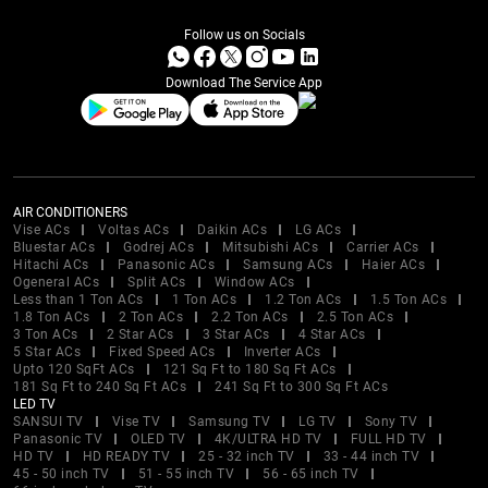
Follow us on Socials
Download The Service App
AIR CONDITIONERS
Vise ACs
Voltas ACs
Daikin ACs
LG ACs
Bluestar ACs
Godrej ACs
Mitsubishi ACs
Carrier ACs
Hitachi ACs
Panasonic ACs
Samsung ACs
Haier ACs
Ogeneral ACs
Split ACs
Window ACs
Less than 1 Ton ACs
1 Ton ACs
1.2 Ton ACs
1.5 Ton ACs
1.8 Ton ACs
2 Ton ACs
2.2 Ton ACs
2.5 Ton ACs
3 Ton ACs
2 Star ACs
3 Star ACs
4 Star ACs
5 Star ACs
Fixed Speed ACs
Inverter ACs
Upto 120 SqFt ACs
121 Sq Ft to 180 Sq Ft ACs
181 Sq Ft to 240 Sq Ft ACs
241 Sq Ft to 300 Sq Ft ACs
LED TV
SANSUI TV
Vise TV
Samsung TV
LG TV
Sony TV
Panasonic TV
OLED TV
4K/ULTRA HD TV
FULL HD TV
HD TV
HD READY TV
25 - 32 inch TV
33 - 44 inch TV
45 - 50 inch TV
51 - 55 inch TV
56 - 65 inch TV