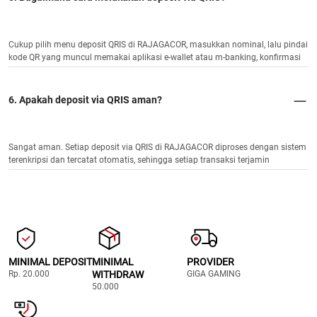
Cukup pilih menu deposit QRIS di RAJAGACOR, masukkan nominal, lalu pindai
kode QR yang muncul memakai aplikasi e-wallet atau m-banking, konfirmasi
pembayaran, dan saldo otomatis bertambah.
6. Apakah deposit via QRIS aman?
Sangat aman. Setiap deposit via QRIS di RAJAGACOR diproses dengan sistem
terenkripsi dan tercatat otomatis, sehingga setiap transaksi terjamin
keamanannya dan saldo selalu masuk dengan akurat.
MINIMAL DEPOSIT
MINIMAL
PROVIDER
Rp. 20.000
WITHDRAW
GIGA GAMING
50.000